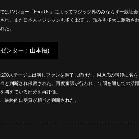
はTVショー「Fool Us」によってマジック界のみならず一般社会
され、また日本人マジシャンも多く出演し、現在も多大に刺激さ
れた。
レゼンター：山本悟)
00ステージに出演しファンを魅了し続けた。M.A.T.の講師に名を
当と判断され保留された。再度審議が行われ、年間を通しての活
を与えている部分を再評価。
、最終的に受賞が相当と判断された。