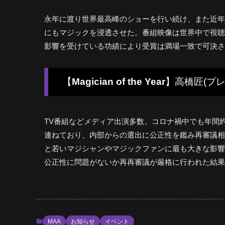
永年に渡り世界最高峰のショーを行い続け、また近年で
にもマジックを浸透させた。番組映像は世界中で視聴
影響を受けている功績により受賞は満場一致で可決さ
【
Magician of the Year
】高橋匠(プ
TV番組などメディア出演多数、コロナ禍中でも年間約2
連ねており、内部からの選出に公正性を鑑み再審議相
と若いマジシャンやマジックファンに最も大きな影響
公正性に問題がないか再再審議が厳格に行われた結果
MAA
お知らせ
イベント