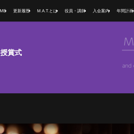
ME
更新履歴
M.A.T.とは
役員・講師
入会案内
年間計画
0 授賞式