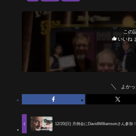
この
いいね 
よかっ
12/20(日) 月例会にDavidWilliamsonさん参加